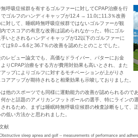
時無呼吸症候群を有するゴルファーに対してCPAP治療を行
でゴルフのハンディキャップが12.4 → 11.0に11.3％改善
のに対して、睡眠時無呼吸症候群ではないゴルファーが観
間内でスコアの有意な改善は認められなかった。特にゴル
上手いとされるハンディキャップが12以下のゴルファーに
ては9.0→6.6と36.7％の改善を認めたとのことでした。
後のレビュー論文でも、高価なドライバー、パターにお金
うよりCPAP治療をする方が費用対効果も高いとされ、また
アアップによりゴルフに対するモチベーションが上がりさ
スコアアップが期待されると相乗効果も示唆しておりました。
いは他のスポーツでも同様に運動能力の改善が認められるのであ
、何かと話題のアメリカンフットボールの選手、特にラインの選手
とされるため、まずは睡眠時無呼吸症候群の検査診断をして、
ルの低い方法かと思われました。
文献
Obstructive sleep apnea and golf -- measurements of performance and adh