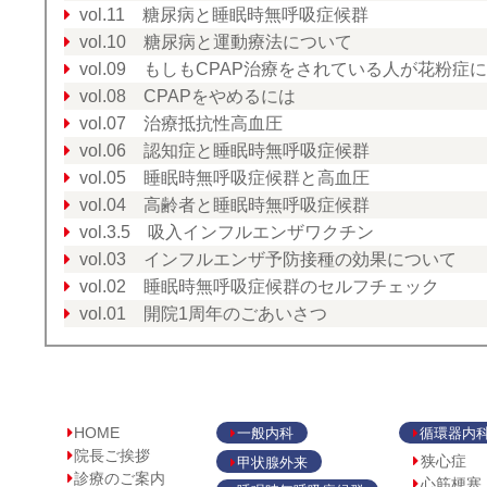
vol.11 糖尿病と睡眠時無呼吸症候群
vol.10 糖尿病と運動療法について
vol.09 もしもCPAP治療をされている人が花粉症
vol.08 CPAPをやめるには
vol.07 治療抵抗性高血圧
vol.06 認知症と睡眠時無呼吸症候群
vol.05 睡眠時無呼吸症候群と高血圧
vol.04 高齢者と睡眠時無呼吸症候群
vol.3.5 吸入インフルエンザワクチン
vol.03 インフルエンザ予防接種の効果について
vol.02 睡眠時無呼吸症候群のセルフチェック
vol.01 開院1周年のごあいさつ
HOME
一般内科
循環器内
院長ご挨拶
狭心症
甲状腺外来
診療のご案内
心筋梗塞