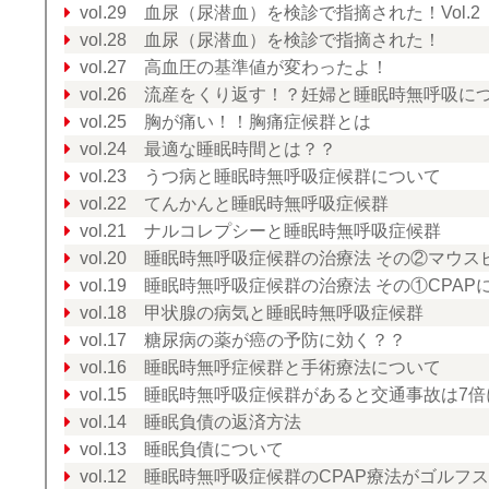
vol.29 血尿（尿潜血）を検診で指摘された！Vol.2
vol.28 血尿（尿潜血）を検診で指摘された！
vol.27 高血圧の基準値が変わったよ！
vol.26 流産をくり返す！？妊婦と睡眠時無呼吸に
vol.25 胸が痛い！！胸痛症候群とは
vol.24 最適な睡眠時間とは？？
vol.23 うつ病と睡眠時無呼吸症候群について
vol.22 てんかんと睡眠時無呼吸症候群
vol.21 ナルコレプシーと睡眠時無呼吸症候群
vol.20 睡眠時無呼吸症候群の治療法 その②マウス
vol.19 睡眠時無呼吸症候群の治療法 その①CPAP
vol.18 甲状腺の病気と睡眠時無呼吸症候群
vol.17 糖尿病の薬が癌の予防に効く？？
vol.16 睡眠時無呼症候群と手術療法について
vol.15 睡眠時無呼吸症候群があると交通事故は7倍
vol.14 睡眠負債の返済方法
vol.13 睡眠負債について
vol.12 睡眠時無呼吸症候群のCPAP療法がゴル