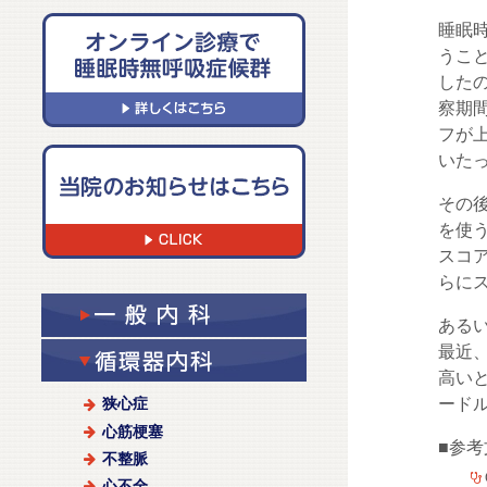
睡眠
うこと
した
察期
フが
いたっ
その
を使
スコ
らに
ある
最近
高い
ード
狭心症
心筋梗塞
■参考
不整脈
心不全