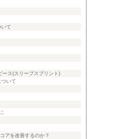
ついて
ピース(スリープスプリント)
について
に
フスコアを改善するのか？