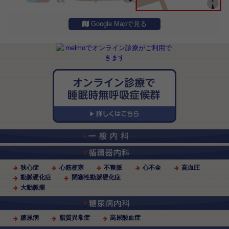
「妊娠しにくい、繰り返す流産 まさか、無呼吸が原因？」を掲載しました。
➡詳しくはこちら
Google Mapで見る
インスタグラムを更新しました(2023年8月13日)
「5人の学生さんが睡眠時無呼吸のインタビューをしにきてくれました」を掲載しました。
➡詳しくはこちら
インスタグラムを更新しました(2023年8月12日)
「お盆休み 診療のお知らせ」を掲載しました。
➡詳しくはこちら
2023年度のお盆休みに関しまして
2023年度のお盆休みに関しまして
8月14日、15日をお盆休みを頂きます。
12日の土曜日は通常診療します。
お盆休み明け、17日から通常診療です。
8月11日(金) 祝日で休診
8月12日(土) 通常診療します。
8月13日(日) 日曜日
8月14日(月) お盆休み
狭心症
心筋梗塞
不整脈
心不全
高血圧
8月15日(火) お盆休み
8月16日(水) 水曜日で休診
動脈硬化症
閉塞性動脈硬化症
8月17日(木) この日から通常診療します。
大動脈瘤
お間違えの無いように宜しくお願い致します。
インスタグラムを更新しました(2023年8月5日)
糖尿病
脂質異常症
高尿酸血症
「禁煙でハワイ旅行？」を掲載しました。
➡詳しくはこちら