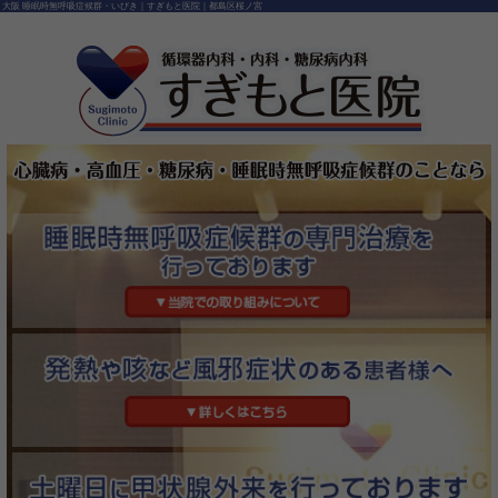
大阪 睡眠時無呼吸症候群・いびき｜すぎもと医院｜都島区桜ノ宮