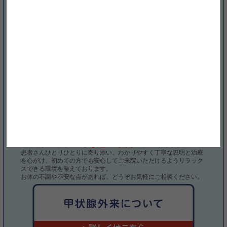
髪の毛が抜けやすい
インスタグラムを更新しました（2024年8月3日）
「お盆休み 診療のお知らせ」を掲載しました。
顔や手がむくむ
便秘ぎみ
➡詳しくはこちら
月経不順になった
インスタグラムを更新しました（2024年6月7日）
「子宮頸がんワクチン接種」を掲載しました。
上記の症状でお悩みの方は、甲状腺疾患の可能性があります。
➡詳しくはこちら
甲状腺疾患の症状は、疲れやすい、むくみやすい、便秘、冷えなどの症状
インスタグラムを更新しました（2024年5月18日）
や、あるいは逆に動悸がする、イライラして落ち着かない、暑がりで汗をか
「オンライン診療で快眠を手に入れよう」を掲載しました。
きやすいなど、多くの女性が日々感じている症状が多いものです。
そのため、ご自身の判断で、「産後の疲れだろう」「更年期だから仕方がな
➡詳しくはこちら
い」「老いによるものだ」などと思い込んで諦めてしまっていた方が、調べ
てみると実は甲状腺の病気が原因だった、などというケースがしばしば見受
インスタグラムを更新しました（2024年4月27日）
けられます。
「GW中の診療について」を掲載しました。
➡詳しくはこちら
毎週土曜日
当院では、甲状腺外来を
に行っております。
患者さんひとりひとりに寄り添い、わかりやすく丁寧な説明と治療
インスタグラムを更新しました（2024年4月13日）
「新年度 無理せず リラックス」を掲載しました。
を心がけ、初めての方でも安心してご来院いただけるようリラック
スできる環境を整えております。
➡詳しくはこちら
お体の不調や不安な点があれば、どうぞお気軽にご相談ください。
インスタグラムを更新しました (2024年3月30日)
「疲れや眠気 それは甲状腺の異常？」を掲載しました。
➡詳しくはこちら
インスタグラムを更新しました（2024年3月9日）