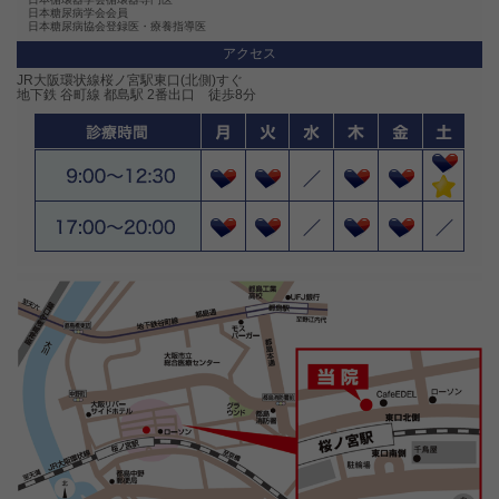
☆ 大人、子供 とも 1回3000円（税込）
日本糖尿病学会会員
☆ 65歳以上（大阪市在住） 1500円（税込） です。
日本糖尿病協会登録医・療養指導医
予約は不要です。来院された際に受付に接種希望をお伝えください。
アクセス
JR大阪環状線桜ノ宮駅東口(北側)すぐ
インスタグラムを更新しました（2023年11月4日）
地下鉄 谷町線 都島駅 2番出口 徒歩8分
「すぎもと医院 本日診察しています」を掲載しました。
➡詳しくはこちら
インスタグラムを更新しました（2023年10月21日）
「無呼吸の治療が命を助けてくれる！」を掲載しました。
➡詳しくはこちら
インスタグラムを更新しました（2023年9月30日）
「咳・胸焼けが無呼吸治療で良くなる？」を掲載しました。
➡詳しくはこちら
インスタグラムを更新しました(2023年9月16日)
「無呼吸を放っておくと認知症になる？」を掲載しました。
➡詳しくはこちら
インスタグラムを更新しました(2023年9月9日)
「サツマイモがコレステロールを下げるのをたすけてくれる？」を掲載しました。
➡詳しくはこちら
インスタグラムを更新しました(2023年8月26日)