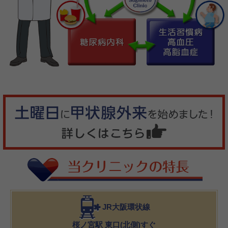
JR大阪環状線
桜ノ宮駅 東口(北側)すぐ