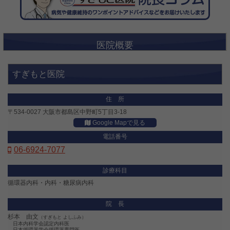
「不整脈ってなに？」を掲載しました。
➡詳しくはこちら
インスタグラムを更新しました（2023年12月23日）
「年末年始診療 お知らせ」を掲載しました。
医院概要
➡詳しくはこちら
2023年-2024年 年末年始の診療について
すぎもと医院
2023年-2024年 年末年始の診療つきまして、
年内は12月28日（木）まで診療を行っています。
年始は1月5日（金）から診察を行います。
本年も有難うございました。
住 所
また来年も宜しくお願い致します。
良いお年をお迎えください。
〒534-0027 大阪市都島区中野町5丁目3-18
院長 杉本 由文
Google Mapで見る
電話番号
インスタグラムを更新しました（2023年11月25日）
「インフルエンザ予防接種のお知らせ」を掲載しました。
06-6924-7077
➡詳しくはこちら
診療科目
インスタグラムを更新しました（2023年11月18日）
循環器内科・内科・糖尿病内科
「妊娠してからいびきや眠気が強い それは危険信号 !?」を掲載しました。
➡詳しくはこちら
院 長
2023年インフルエンザ予防接種
杉本 由文
（すぎもと よしふみ）
◎2023年インフルエンザ予防接種を行っております。
日本内科学会認定内科医
日本循環器学会循環器専門医