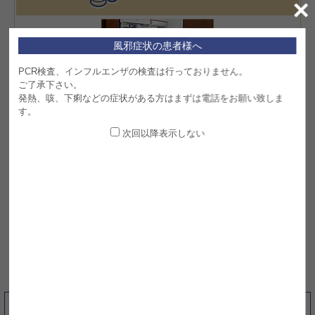
×
風邪症状の患者様へ
PCR検査、インフルエンザの検査は行っておりません。
ご了承下さい。
当クリニックには薬剤師が常駐しておりますので薬に関するご質問は何
発熱、咳、下痢などの症状がある方はまずは電話をお願い致しま
でもお聞きください。
す。
次回以降表示しない
睡眠時無呼吸症候群
睡眠時無呼吸症候群は、眠っている間に呼吸が止まってしまう病気で、
生活習慣病や心臓病、脳卒中などとの関連が明らかにされています。当
院では簡易検査と、入院の必要がない精密PSG検査を行っております。
なお、当院は他院からのCPAPの転院も承っております。
インスタグラムを更新しました（2026年8月8日)