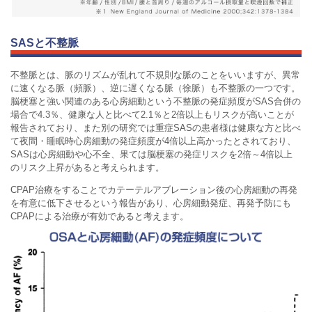
SASと不整脈
不整脈とは、脈のリズムが乱れて不規則な脈のことをいいますが、異常
に速くなる脈（頻脈）、逆に遅くなる脈（徐脈）も不整脈の一つです。
脳梗塞と強い関連のある心房細動という不整脈の発症頻度がSAS合併の
場合で4.3％、健康な人と比べて2.1％と2倍以上もリスクが高いことが
報告されており、また別の研究では重症SASの患者様は健康な方と比べ
て夜間・睡眠時心房細動の発症頻度が4倍以上高かったとされており、
SASは心房細動や心不全、果ては脳梗塞の発症リスクを2倍～4倍以上
のリスク上昇があると考えられます。
CPAP治療をすることでカテーテルアブレーション後の心房細動の再発
を有意に低下させるという報告があり、心房細動発症、再発予防にも
CPAPによる治療が有効であると考えます。