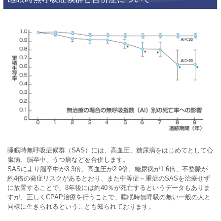
睡眠時無呼吸症候群（SAS）には、高血圧、糖尿病をはじめてとして心
臓病、脳卒中、うつ病などを合併します。
SASにより脳卒中が3.3倍、高血圧が2.9倍、糖尿病が1.6倍、不整脈が
約4倍の発症リスクがあるとおり、また中等症～重症のSASを治療せず
に放置することで、8年後には約40％が死亡するというデータもありま
すが、正しくCPAP治療を行うことで、睡眠時無呼吸の無い一般の人と
同様に生きられるということも知られております。