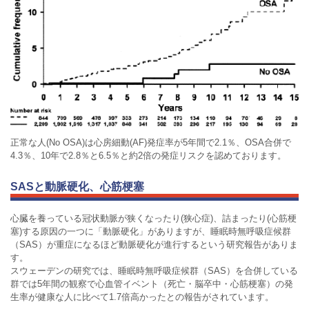
正常な人(No OSA)は心房細動(AF)発症率が5年間で2.1％、OSA合併で
4.3％、10年で2.8％と6.5％と約2倍の発症リスクを認めております。
SASと動脈硬化、心筋梗塞
心臓を養っている冠状動脈が狭くなったり(狭心症)、詰まったり(心筋梗
塞)する原因の一つに「動脈硬化」がありますが、睡眠時無呼吸症候群
（SAS）が重症になるほど動脈硬化が進行するという研究報告がありま
す。
スウェーデンの研究では、睡眠時無呼吸症候群（SAS）を合併している
群では5年間の観察で心血管イベント（死亡・脳卒中・心筋梗塞）の発
生率が健康な人に比べて1.7倍高かったとの報告がされています。